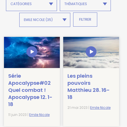
Série
Les pleins
Apocalypse#02
pouvoirs
Quel combat !
Matthieu 28. 16-
Apocalypse 12. 1-
18
18
21 mai 2023 |
Emile Nicole
11 juin 2023 |
Emile Nicole