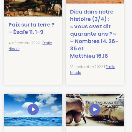
Dieu dans notre
histoire (3/4) :
Paix sur la terre ?
« Vous avez dit
– Ésaïe 11. 1-9
quarante ans ? »
– Nombres 14. 26-
4 décembre 2022 |
Emile
35 et
Nicole
Matthieu 16.18
18 septembre 2022 |
Emile
Nicole