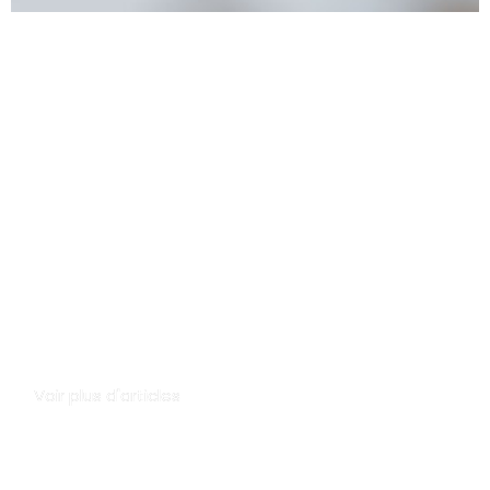
Formation : Seigneur que veux-tu que je fasse
?
Voir plus d'articles