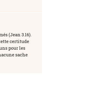
és (Jean 3.16).
Cette certitude
uns pour les
 chacune sache