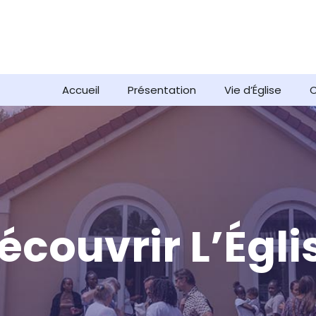
Accueil
Présentation
Vie d’Église
C
écouvrir L’Égli