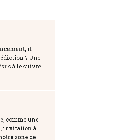
encement, il
énédiction ? Une
ésus à le suivre
une, comme une
, invitation à
 notre zone de