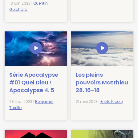
18 juin 2023 |
Quentin
Guichard
Série Apocalypse
Les pleins
#01 Quel Dieu !
pouvoirs Matthieu
Apocalypse 4. 5
28. 16-18
28 mai 2023 |
Benjamin
21 mai 2023 |
Emile Nicole
Turrillo