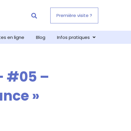
Première visite ?
tes en ligne
Blog
Infos pratiques
– #05 –
ance »