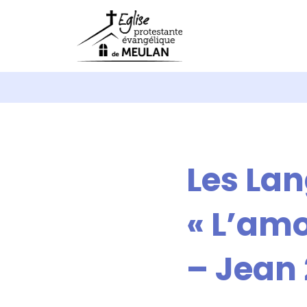
Les La
« L’am
– Jean 