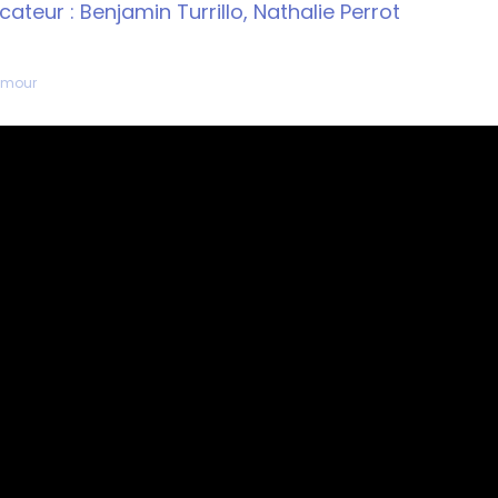
cateur :
Benjamin Turrillo
,
Nathalie Perrot
amour