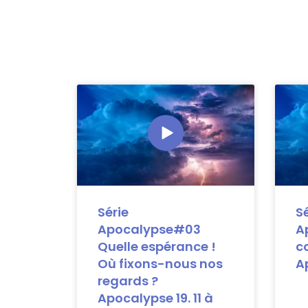
Série
Sé
Apocalypse#03
A
Quelle espérance !
c
Où fixons-nous nos
Ap
regards ?
Apocalypse 19. 11 à