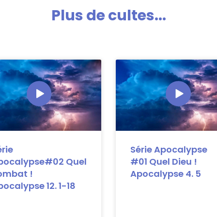
Plus de cultes...
rie
Série Apocalypse
pocalypse#02 Quel
#01 Quel Dieu !
ombat !
Apocalypse 4. 5
ocalypse 12. 1-18