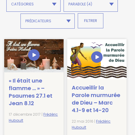
« Il était une
Accueillir la
flamme … » –
Parole murmurée
Psaumes 27.1 et
de Dieu – Marc
Jean 8.12
4.1-9 et 14-20
17 décembre 2017 |
Frédéric
Hubault
22 mai 2016 |
Frédéric
Hubault