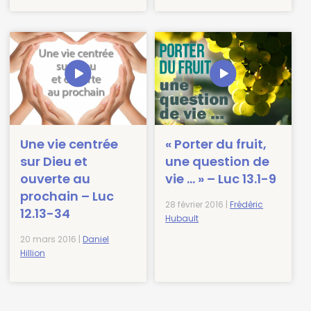
Une vie centrée
« Porter du fruit,
sur Dieu et
une question de
ouverte au
vie … » – Luc 13.1-9
prochain – Luc
28 février 2016 |
Frédéric
12.13-34
Hubault
20 mars 2016 |
Daniel
Hillion