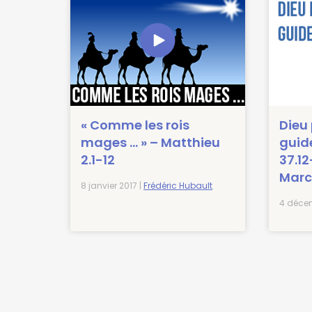
« Comme les rois
Dieu 
mages … » – Matthieu
guid
2.1-12
37.12
Marc
8 janvier 2017 |
Frédéric Hubault
4 décem