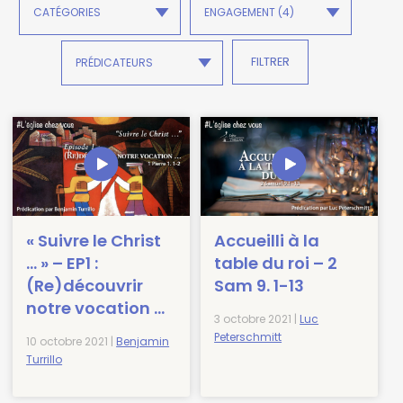
« Suivre le Christ
Accueilli à la
… » – EP1 :
table du roi – 2
(Re)découvrir
Sam 9. 1-13
notre vocation …
3 octobre 2021 |
Luc
Peterschmitt
10 octobre 2021 |
Benjamin
Turrillo