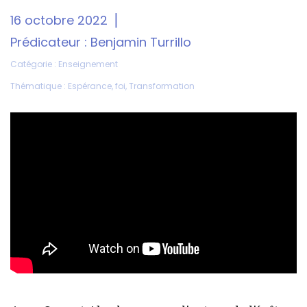
16 octobre 2022
Prédicateur :
Benjamin Turrillo
Catégorie :
Enseignement
Thématique :
Espérance
,
foi
,
Transformation