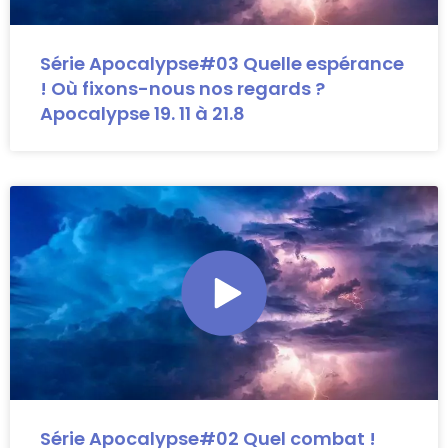
Série Apocalypse#03 Quelle espérance
! Où fixons-nous nos regards ?
Apocalypse 19. 11 à 21.8
Série Apocalypse#02 Quel combat !