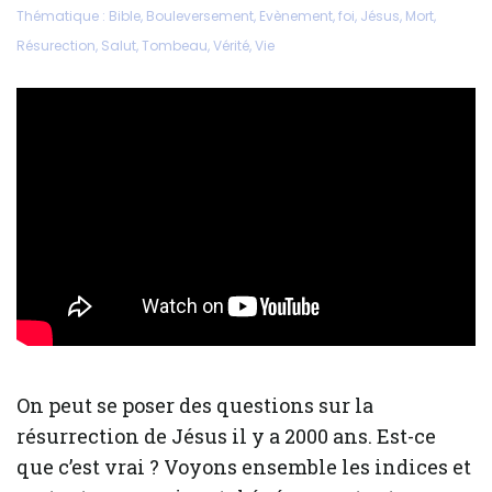
Thématique :
Bible
,
Bouleversement
,
Evènement
,
foi
,
Jésus
,
Mort
,
Résurection
,
Salut
,
Tombeau
,
Vérité
,
Vie
On peut se poser des questions sur la
résurrection de Jésus il y a 2000 ans. Est-ce
que c’est vrai ? Voyons ensemble les indices et