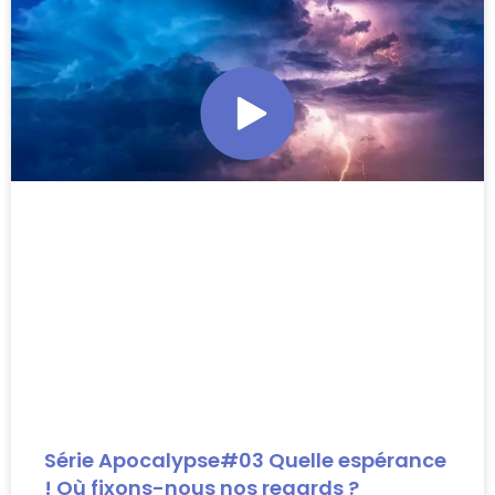
Série Apocalypse#03 Quelle espérance
! Où fixons-nous nos regards ?