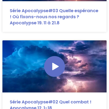
Série Apocalypse#03 Quelle espérance
! Où fixons-nous nos regards ?
Apocalypse 19. 11 à 21.8
Série Apocalypse#02 Quel combat !
Apocalypse 12. 1-18