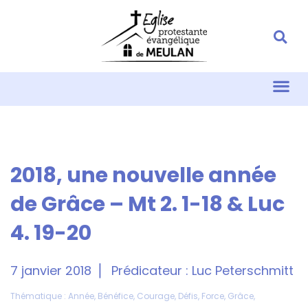
2018, une nouvelle année
de Grâce – Mt 2. 1-18 & Luc
4. 19-20
7 janvier 2018
Prédicateur :
Luc Peterschmitt
Thématique :
Année
,
Bénéfice
,
Courage
,
Défis
,
Force
,
Grâce
,